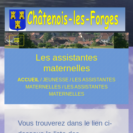
menu
Les assistantes
maternelles
ACCUEIL
/
JEUNESSE
/
LES ASSISTANTES
MATERNELLES
/
LES ASSISTANTES
MATERNELLES
Vous trouverez dans le lien ci-