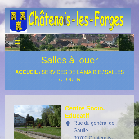
menu
Salles à louer
ACCUEIL
/
SERVICES DE LA MAIRIE
/
SALLES
À LOUER
Centre Socio-
Educatif
Rue du général de
location_on
Gaulle
90700 Châtenois-