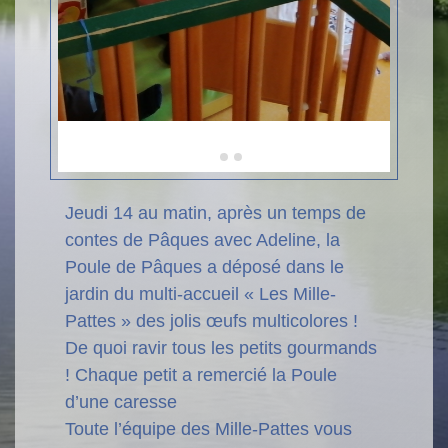
Jeudi 14 au matin, après un temps de
contes de Pâques avec Adeline, la
Poule de Pâques a déposé dans le
jardin du multi-accueil « Les Mille-
Pattes » des jolis œufs multicolores !
De quoi ravir tous les petits gourmands
! Chaque petit a remercié la Poule
d’une caresse
Toute l’équipe des Mille-Pattes vous