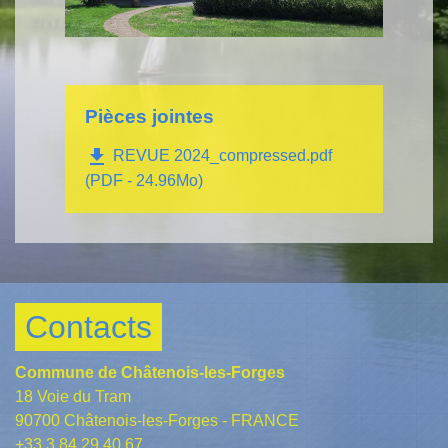
Pièces jointes
file_download
REVUE 2024_compressed.pdf
(PDF - 24.96Mo)
Contacts
Commune de Châtenois-les-Forges
18 Voie du Tram
90700 Châtenois-les-Forges - FRANCE
+33 3 84 29 40 67