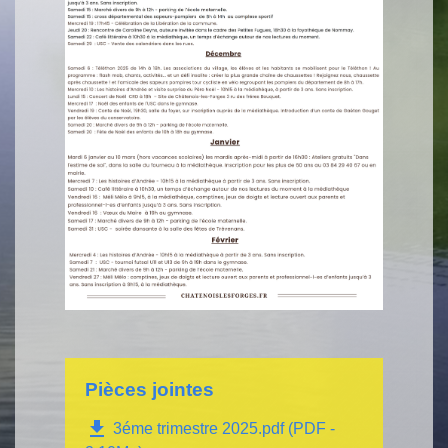
Pièces jointes
file_download
3éme trimestre 2025.pdf (PDF -