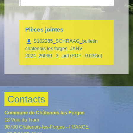
Pièces jointes
file_download
S102285_SCHRAAG_bulletin
chatenois les forges_JANV
2024_26060 _3_.pdf (PDF - 0.03Go)
Contacts
Commune de Châtenois-les-Forges
18 Voie du Tram
90700 Châtenois-les-Forges - FRANCE