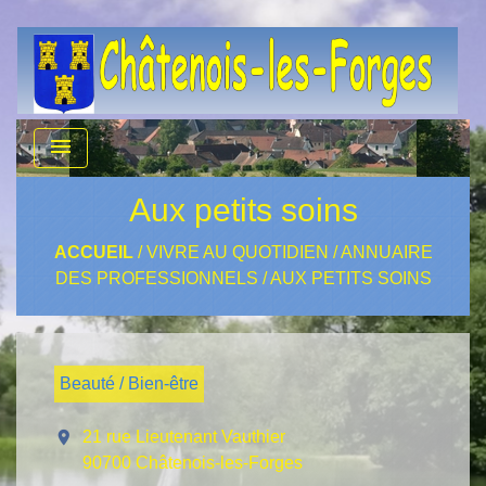
menu
Aux petits soins
ACCUEIL
/
VIVRE AU QUOTIDIEN
/
ANNUAIRE
DES PROFESSIONNELS
/
AUX PETITS SOINS
Beauté / Bien-être
location_on
21 rue Lieutenant Vauthier
90700 Châtenois-les-Forges