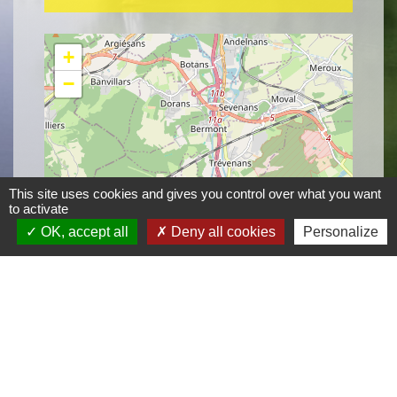
+
−
location_on
This site uses cookies and gives you control over what you want
to activate
OK, accept all
Deny all cookies
Personalize
© OpenStreetMap
Leaflet