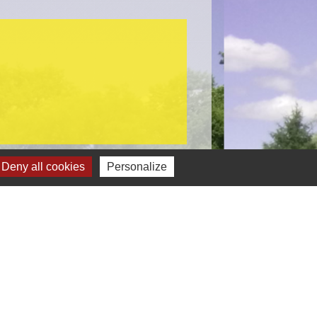
Deny all cookies
Personalize
Liens
nseil Départemental
nseil Régional
and Belfort Communauté d'Agglomération
éfecture