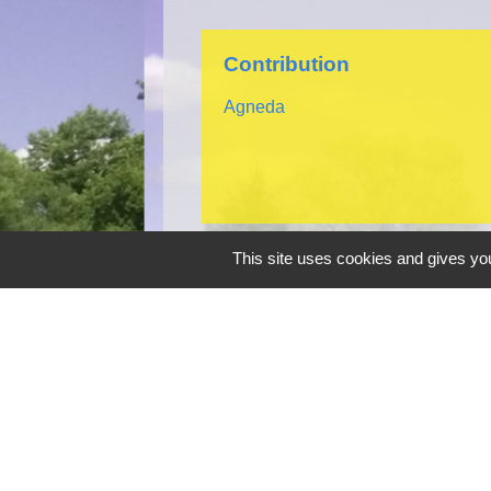
Contribution
Agneda
This site uses cookies and gives you
Contacts
Commune de Châtenois-les-Forges
18 Voie du Tram
90700 Châtenois-les-Forges - FRANCE
+33 3 84 29 40 67