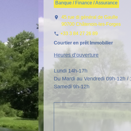
Banque / Finance / Assurance
location_on
45 rue di général de Gaulle
90700 Châtenois-les-Forges
+33 3 84 27 26 89
phone
Courtier en prêt Immobilier
Heures d’ouverture
Lundi 14h-17h
Du Mardi au Vendredi 09h-12h /
Samedi 9h-12h