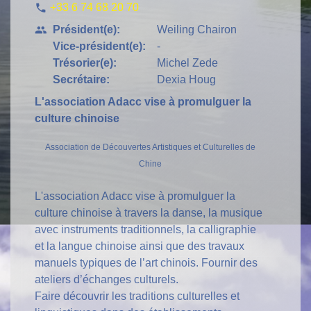
+33 6 74 68 20 70
phone
Président(e):
Weiling Chairon
people
Vice-président(e):
-
Trésorier(e):
Michel Zede
Secrétaire:
Dexia Houg
L'association Adacc vise à promulguer la
culture chinoise
Association de Découvertes Artistiques et Culturelles de
Chine
L'association Adacc vise à promulguer la
culture chinoise à travers la danse, la musique
avec instruments traditionnels, la calligraphie
et la langue chinoise ainsi que des travaux
manuels typiques de l’art chinois. Fournir des
ateliers d’échanges culturels.
Faire découvrir les traditions culturelles et