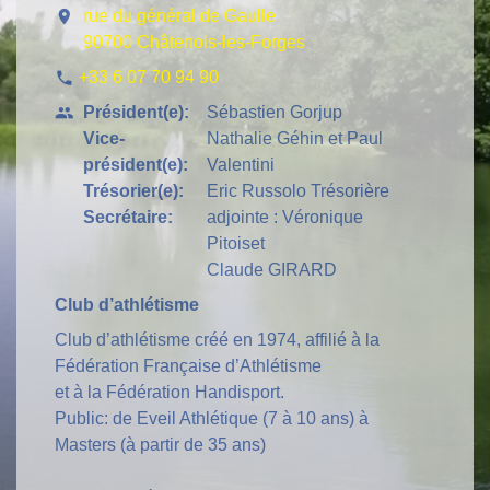
location_on
rue du général de Gaulle
90700 Châtenois-les-Forges
+33 6 07 70 94 90
phone
Président(e):
Sébastien Gorjup
people
Vice-
Nathalie Géhin et Paul
président(e):
Valentini
Trésorier(e):
Eric Russolo Trésorière
Secrétaire:
adjointe : Véronique
Pitoiset
Claude GIRARD
Club d’athlétisme
Club d’athlétisme créé en 1974, affilié à la
Fédération Française d’Athlétisme
et à la Fédération Handisport.
Public: de Eveil Athlétique (7 à 10 ans) à
Masters (à partir de 35 ans)