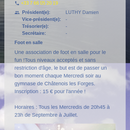
+33 7 66 05 20 19
phone
Président(e):
LUTHY Damien
people
Vice-président(e):
-
Trésorier(e):
-
Secrétaire:
-
Foot en salle
Une association de foot en salle pour le
fun !Tous niveaux acceptés et sans
restriction d'âge, le but est de passer un
bon moment chaque Mercredi soir au
gymnase de Châtenois les Forges.
Inscription : 15 € pour l'année !
Horaires : Tous les Mercredis de 20h45 à
23h de Septembre à Juillet.