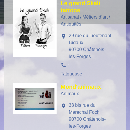
Le grand Skali
tattoos
Artisanat / Métiers d’art /
Antiquités
29 rue du Lieutenant
location_on
Bidaux
90700 Châtenois-
les-Forges
phone
-
Tatoueuse
Mond'animaux
Animaux
33 bis rue du
location_on
Maréchal Foch
90700 Châtenois-
les-Forges