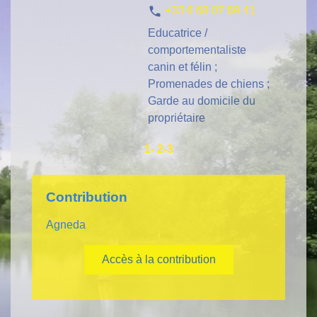
phone
+33 6 68 07 69 41
Educatrice /
comportementaliste
canin et félin ;
Promenades de chiens ;
Garde au domicile du
propriétaire
1
-
2
-3
Contribution
Agneda
Accès à la contribution