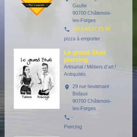
Gaulle
90700 Châtenois-
les-Forges
phone
+33 3 84 27 25 95
pizza à emporter
Le grand Skali
piercing
Artisanat / Métiers d’art /
Antiquités
29 rue lieutenant
location_on
Bidaux
90700 Châtenois-
les-Forges
phone
-
Piercing