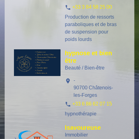
phone
+33 3 84 58 25 00
Production de ressorts
paraboliques et de bras
de suspension pour
poids lourds
hypnose et bien
être
Beauté / Bien-être
-
location_on
90700 Châtenois-
les-Forges
phone
+33 6 86 62 07 15
hypnothérapie
Isavoureuse
Immobilier