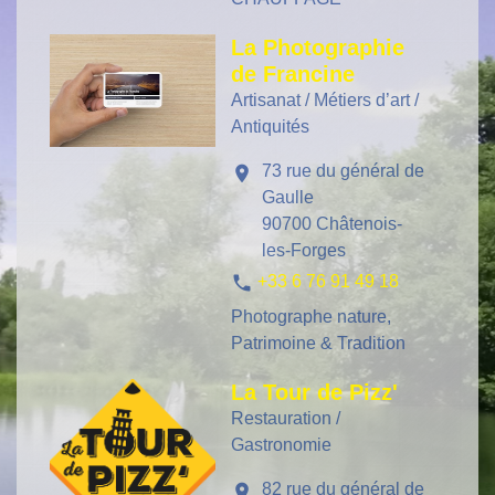
La Photographie
de Francine
Artisanat / Métiers d’art /
Antiquités
73 rue du général de
location_on
Gaulle
90700 Châtenois-
les-Forges
phone
+33 6 76 91 49 18
Photographe nature,
Patrimoine & Tradition
La Tour de Pizz'
Restauration /
Gastronomie
82 rue du général de
location_on