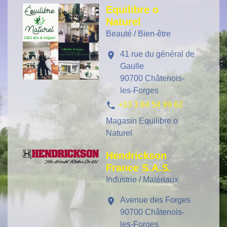
Equilibre o
Naturel
Beauté / Bien-être
41 rue du général de
location_on
Gaulle
90700 Châtenois-
les-Forges
phone
+33 3 84 54 99 62
Magasin Equilibre o
Naturel
Hendrickson
France S.A.S.
Industrie / Matériaux
Avenue des Forges
location_on
90700 Châtenois-
les-Forges