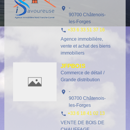
-
location_on
90700 Châtenois-
les-Forges
phone
+33 6 33 51 37 16
Agence immobilière,
vente et achat des biens
immobiliers
JFPBOIS
Commerce de détail /
Grande distribution
-
location_on
90700 Châtenois-
les-Forges
phone
+33 6 18 41 02 13
VENTE DE BOIS DE
CHAUFFAGE