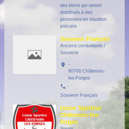
des biens qui seront
distribués à des
personnes en situation
précaire
Souvenir Français
Anciens combattants /
Souvenir
-
location_on
90700 Châtenois-
les-Forges
phone
-
Souvenir Français
Union Sportive
Châtenois-les-
forges
Sports