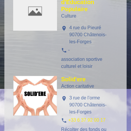
d'Education
Populaire
Culture
4 rue du Pieuré
location_on
90700 Châtenois-
les-Forges
phone
-
association sportive
culturel et loisir
Solid'ere
Action caritative
3 rue de l'orme
location_on
90700 Châtenois-
les-Forges
phone
+33 6 37 92 00 17
Récolter des fonds ou