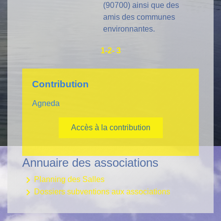
(90700) ainsi que des
amis des communes
environnantes.
1
-2
-
3
Contribution
Agneda
Accès à la contribution
Annuaire des associations
keyboard_arrow_right
Planning des Salles
keyboard_arrow_right
Dossiers subventions aux associations