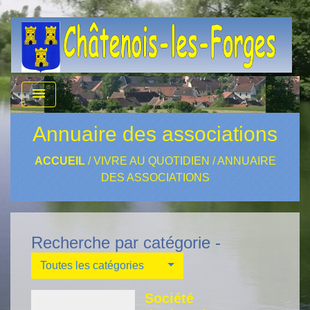
menu
Annuaire des associations
ACCUEIL
/
VIVRE AU QUOTIDIEN
/
ANNUAIRE
DES ASSOCIATIONS
Recherche par catégorie -
Toutes les catégories
Société