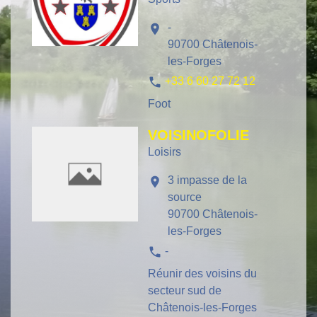
-
location_on
90700 Châtenois-
les-Forges
phone
+33 6 60 27 72 12
Foot
VOISINOFOLIE
Loisirs
3 impasse de la
location_on
source
90700 Châtenois-
les-Forges
phone
-
Réunir des voisins du
secteur sud de
Châtenois-les-Forges